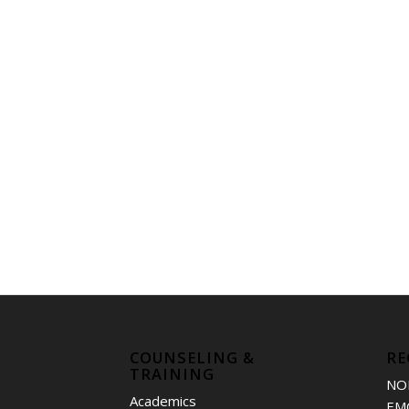
COUNSELING &
RE
TRAINING
NO
Academics
EM