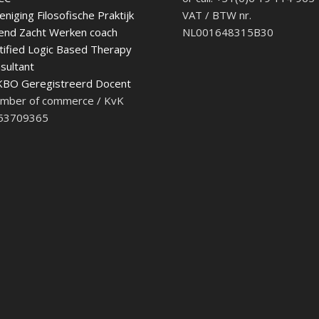
eniging Filosofische Praktijk
VAT / BTW nr.
end Zacht Werken coach
NL001648315B30
tified Logic Based Therapy
sultant
BO Geregistreerd Docent
mber of commerce / KvK
 53709365