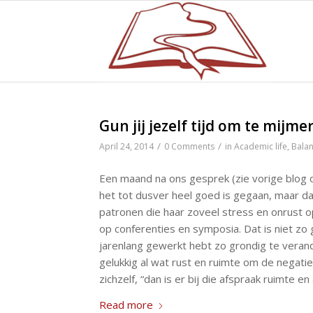
Gun jij jezelf tijd om te mijme
/
/
April 24, 2014
0 Comments
in
Academic life
,
Bala
Een maand na ons gesprek (zie vorige blog
het tot dusver heel goed is gegaan, maar dat 
patronen die haar zoveel stress en onrust 
op conferenties en symposia. Dat is niet zo 
jarenlang gewerkt hebt zo grondig te vera
gelukkig al wat rust en ruimte om de negatiev
zichzelf, “dan is er bij die afspraak ruimte e
Read more