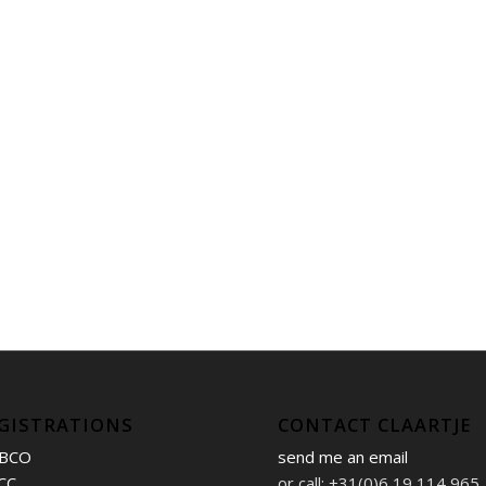
GISTRATIONS
CONTACT CLAARTJE
BCO
send me an email
CC
or call: +31(0)6 19 114 965