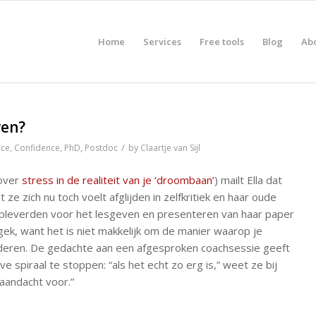
Home
Services
Free tools
Blog
Ab
ren?
/
nce
,
Confidence
,
PhD
,
Postdoc
by
Claartje van Sijl
 over
stress in de realiteit van je ‘droombaan’
) mailt Ella dat
ze zich nu toch voelt afglijden in zelfkritiek en haar oude
opleverden voor het lesgeven en presenteren van haar paper
gek, want het is niet makkelijk om de manier waarop je
nderen. De gedachte aan een afgesproken coachsessie geeft
e spiraal te stoppen: “als het echt zo erg is,” weet ze bij
n aandacht voor.”