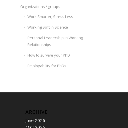
Organizations / groups
Work Smarter, Stress Less
Working Soft in Science
Personal Leadership In Working
Relationships
How to survive your PhD
Employability for PhDs
ARCHIVE
June 2026
May 2026