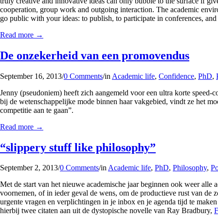
truly creative and innovative ideas can only bubble to the surface if gi
cooperation, group work and outgoing interaction. The academic environ
go public with your ideas: to publish, to participate in conferences, a
Read more
→
De onzekerheid van een promovendus
September 16, 2013
/
0 Comments
/
in
Academic life
,
Confidence
,
PhD
,
Jenny (pseudoniem) heeft zich aangemeld voor een ultra korte speed-co
bij de wetenschappelijke mode binnen haar vakgebied, vindt ze het moe
competitie aan te gaan”.
Read more
→
“slippery stuff like philosophy”
September 2, 2013
/
0 Comments
/
in
Academic life
,
PhD
,
Philosophy
,
Po
Met de start van het nieuwe academische jaar beginnen ook weer alle a
voornemen, of in ieder geval de wens, om de productieve rust van de zo
urgente vragen en verplichtingen in je inbox en je agenda tijd te maken 
hierbij twee citaten aan uit de dystopische novelle van Ray Bradbury,
F