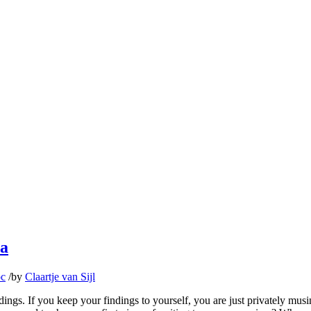
ia
oc
/
by
Claartje van Sijl
ings. If you keep your findings to yourself, you are just privately mus