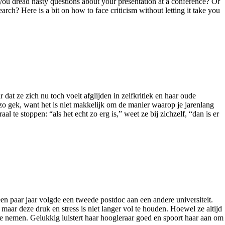
you dread nasty questions about your presentation at a conference? Or
arch? Here is a bit on how to face criticism without letting it take you
r dat ze zich nu toch voelt afglijden in zelfkritiek en haar oude
 zo gek, want het is niet makkelijk om de manier waarop je jarenlang
 te stoppen: “als het echt zo erg is,” weet ze bij zichzelf, “dan is er
en paar jaar volgde een tweede postdoc aan een andere universiteit.
 maar deze druk en stress is niet langer vol te houden. Hoewel ze altijd
te nemen. Gelukkig luistert haar hoogleraar goed en spoort haar aan om