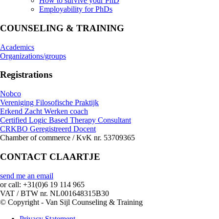
How to survive your PhD
Employability for PhDs
COUNSELING & TRAINING
Academics
Organizations/groups
Registrations
Nobco
Vereniging Filosofische Praktijk
Erkend Zacht Werken coach
Certified Logic Based Therapy Consultant
CRKBO Geregistreerd Docent
Chamber of commerce / KvK nr. 53709365
CONTACT CLAARTJE
send me an email
or call: +31(0)6 19 114 965
VAT / BTW nr. NL001648315B30
© Copyright - Van Sijl Counseling & Training
Privacy Statement