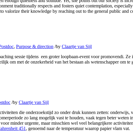
ven enough quietness and solitude. Yet, she points out our society is in
ment traditionally respects and fosters quiet contemplation, especially
nd to valorize their knowledge by reaching out to the general public and
Postdoc
,
Purpose & direction
/
by
Claartje van Sijl
aching sessie tijdens een groter loopbaan-event voor promovendi. Ze i
ilijk om met de onzekerheid van het bestaan als wetenschapper om te ga
stdoc
/
by
Claartje van Sijl
ctiviteiten die onderzoekstijd zo onder druk kunnen zetten: onderwijs
merperiode zo lang mogelijk vast te houden, vaak tegen beter weten in. 
voor minder urgente, maar misschien wel veel belangrijkere activiteiten 
ahrenheit 451
, genoemd naar de temperatuur waarop papier vlam vat.