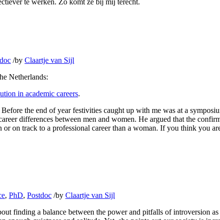
ctiever te werken. Zo komt ze bij mij terecht.
tdoc
/
by
Claartje van Sijl
the Netherlands:
bution in academic careers
.
. Before the end of year festivities caught up with me was at a symposi
 career differences between men and women. He argued that the confirma
or on track to a professional career than a woman. If you think you are
ce
,
PhD
,
Postdoc
/
by
Claartje van Sijl
bout finding a balance between the power and pitfalls of introversion as