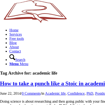
Home
Services
Free tools
Blog
About
Contact
Search
Menu
Menu
Tag Archive for:
academic life
How to take a punch like a Stoic in academ
June 22, 2014
/
0 Comments
/
in
Academic life
,
Confidence
,
PhD
,
Postd
Doing science is about researching and then going public with your find