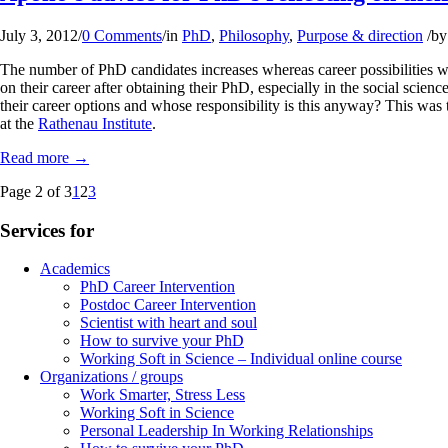
July 3, 2012
/
0 Comments
/
in
PhD
,
Philosophy
,
Purpose & direction
/
b
The number of PhD candidates increases whereas career possibilities wi
on their career after obtaining their PhD, especially in the social sci
their career options and whose responsibility is this anyway? This was 
at the
Rathenau Institute
.
Read more
→
Page 2 of 3
1
2
3
Services for
Academics
PhD Career Intervention
Postdoc Career Intervention
Scientist with heart and soul
How to survive your PhD
Working Soft in Science – Individual online course
Organizations / groups
Work Smarter, Stress Less
Working Soft in Science
Personal Leadership In Working Relationships