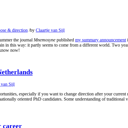
ose & direction
/
by
Claartje van Sijl
summer the journal
Mnemosyne
published
my summary announcement
i
gain in this way: it partly seems to come from a different world. Two y
I know now!
Netherlands
 van Sijl
rtunities, especially if you want to change direction after your current
ernationally oriented PhD candidates. Some understanding of traditional
r career