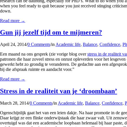
research can be daunting, especially for PhD’s. What to do when you ar
when you feel ready to quit because you just received stinging criticism 
down.
Read more
→
Gun jij jezelf tijd om te mijmeren?
April 24, 2014
/
0 Comments
/
in
Academic life
,
Balance
,
Confidence
,
P
Een maand na ons gesprek (zie vorige blog over
stress in de realiteit 
patronen die haar zoveel stress en onrust opleverden voor het lesgeven
gewerkt hebt zo grondig te veranderen. De gedachte aan een afgesproken 
bij die afspraak ruimte en aandacht voor.”
Read more
→
Stress in de realiteit van je ‘droombaan’
March 28, 2014
/
0 Comments
/
in
Academic life
,
Balance
,
Confidence
,
Ogenschijnlijk gaat het van een leien dakje. Na haar promotie in de g
Daar krijgt ze een flinke onderwijstaak die haar zwaar valt. Uit zenuwen
overtuigd was dat een academische loopbaan helemaal bij haar paste, d