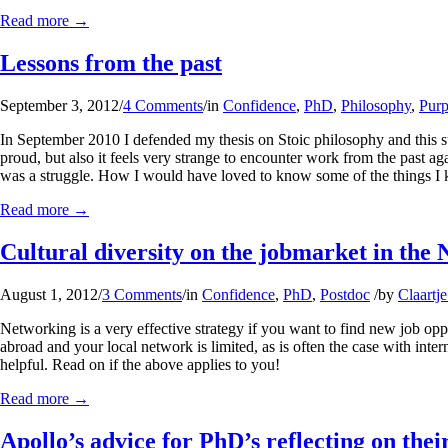
Read more
→
Lessons from the past
September 3, 2012
/
4 Comments
/
in
Confidence
,
PhD
,
Philosophy
,
Purp
In September 2010 I defended my thesis on Stoic philosophy and this 
proud, but also it feels very strange to encounter work from the past a
was a struggle. How I would have loved to know some of the things 
Read more
→
Cultural diversity on the jobmarket in the 
August 1, 2012
/
3 Comments
/
in
Confidence
,
PhD
,
Postdoc
/
by
Claartje
Networking is a very effective strategy if you want to find new job oppo
abroad and your local network is limited, as is often the case with int
helpful. Read on if the above applies to you!
Read more
→
Apollo’s advice for PhD’s reflecting on thei