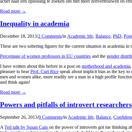
actief naar een oplossing te zoeken om met meer zelfvertrouwen en effe
Read more
→
Inequality in academia
December 18, 2013
/
2 Comments
/
in
Academic life
,
Balance
,
PhD
,
Pos
These are two sobering figures for the current situation in academia in 
Percentage of women professors in EU countries
and the
gender distri
I have written about this before in a post on
motherhood and academia
pleasure to hear
Prof. Curt Rice
speak about implicit bias as the key to
men and women alike, more readily see a man in a high profile function 
and think again!
Read more
→
Powers and pitfalls of introvert researchers
September 26, 2013
/
0 Comments
/
in
Academic life
,
Balance
,
Confiden
A
Ted talk by Susan Cain
on the power of introverts got me thinking a