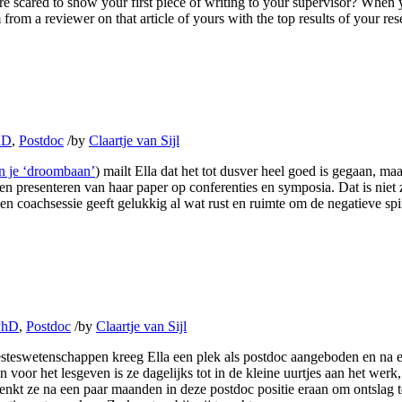
e scared to show your first piece of writing to your supervisor? When 
from a reviewer on that article of yours with the top results of your rese
hD
,
Postdoc
/
by
Claartje van Sijl
van je ‘droombaan’
) mailt Ella dat het tot dusver heel goed is gegaan, maa
 en presenteren van haar paper op conferenties en symposia. Dat is niet
coachsessie geeft gelukkig al wat rust en ruimte om de negatieve spiraal
PhD
,
Postdoc
/
by
Claartje van Sijl
eesteswetenschappen kreeg Ella een plek als postdoc aangeboden en na e
 voor het lesgeven is ze dagelijks tot in de kleine uurtjes aan het werk,
enkt ze na een paar maanden in deze postdoc positie eraan om ontslag 