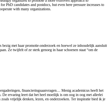
creasingly organized to promote a more extrovert approach to
 for PhD candidates and postdocs, but even here pressure increases to
 cooperate with many organizations.
s bezig met haar promotie-onderzoek en hoewel ze inhoudelijk aansluit
an. Ze twijfelt of ze sterk genoeg in haar schoenen staat “om de
, vergaderingen, financieringsaanvragen… Menig academicus heeft het
De ervaring leert dat het heel moeilijk is om oog in oog met allerlei
zoals vrijelijk denken, lezen, en onderzoeken. Ter inspiratie bied ik je